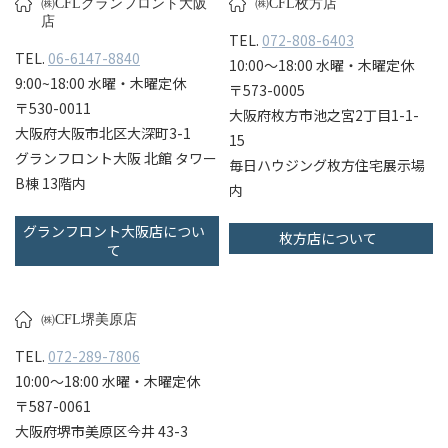
㈱CFLグランフロント大阪
㈱CFL枚方店
店
TEL.
072-808-6403
TEL.
06-6147-8840
10:00〜18:00 水曜・木曜定休
9:00~18:00 水曜・木曜定休
〒573-0005
〒530-0011
大阪府枚方市池之宮2丁目1-1-
大阪府大阪市北区大深町3-1
15
グランフロント大阪 北館 タワー
毎日ハウジング枚方住宅展示場
B棟 13階内
内
グランフロント大阪店につい
枚方店について
て
㈱CFL堺美原店
TEL.
072-289-7806
10:00〜18:00 水曜・木曜定休
〒587-0061
大阪府堺市美原区今井 43-3