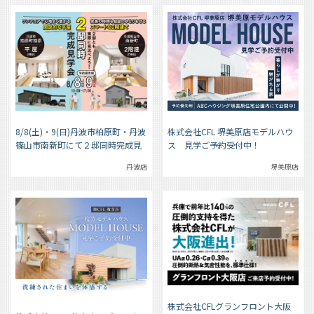
株式会社CFL 堺美原店モデルハウ
8/8(土)・9(日)丹波市柏原町・丹波
ス 見学ご予約受付中！
篠山市南新町にて２邸同時完成見
学会
堺美原店
丹波店
株式会社CFLグランフロント大阪