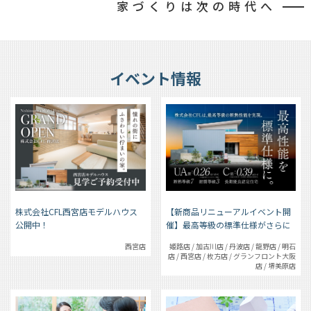
家づくりは次の時代へ
イベント情報
【新商品リニューアルイベント開
株式会社CFL西宮店モデルハウス
催】最高等級の標準仕様がさらに
公開中！
グレードアップ
姫路店 / 加古川店 / 丹波店 / 龍野店 / 明石
西宮店
店 / 西宮店 / 枚方店 / グランフロント大阪
店 / 堺美原店