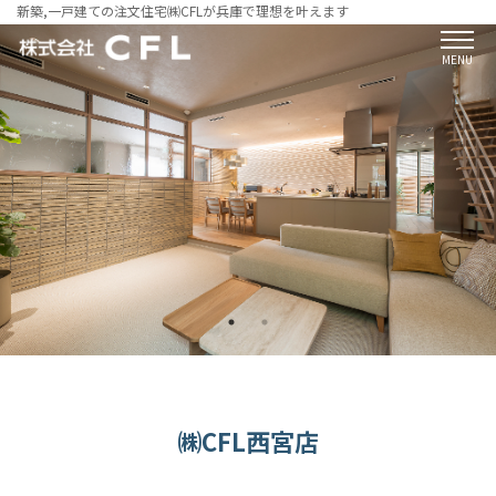
新築,一戸建ての注文住宅㈱CFLが兵庫で理想を叶えます
MENU
㈱CFL西宮店