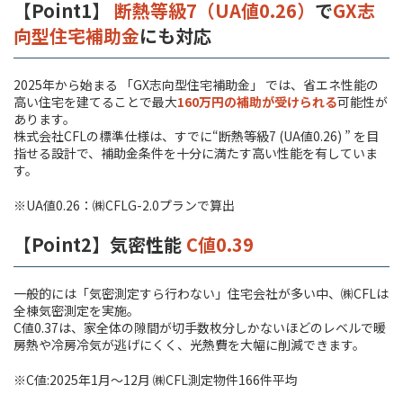
【Point1】
断熱等級7（UA値0.26）
で
GX志
向型住宅補助金
にも対応
2025年から始まる 「GX志向型住宅補助金」 では、省エネ性能の
高い住宅を建てることで最大
160万円の補助が受けられる
可能性が
あります。
株式会社CFLの標準仕様は、すでに“断熱等級7 (UA値0.26) ” を目
指せる設計で、補助金条件を十分に満たす高い性能を有していま
す。
※UA値0.26：㈱CFLG-2.0プランで算出
【Point2】気密性能
C値0.39
一般的には「気密測定すら行わない」住宅会社が多い中、㈱CFLは
全棟気密測定を実施。
C値0.37は、家全体の隙間が切手数枚分しかないほどのレベルで暖
房熱や冷房冷気が逃げにくく、光熱費を大幅に削減できます。
※C値:2025年1月～12月 ㈱CFL測定物件166件平均