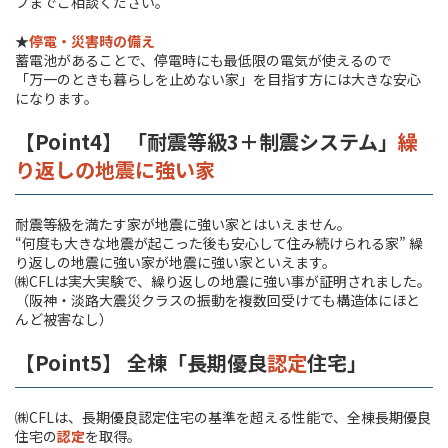
フまでご相談ください。
★
停電・災害時の備え
蓄電池があることで、停電時にも最低限の電気が使えるので
「万一のときも暮らしを止めない家」を目指す方には大きな安心
になります。
【Point4】 「耐震等級3＋制震システム」
繰
り返しの地震に強い家
耐震等級を満たす家が地震に強い家とはいえません。
“何度も大きな地震が起こった後も安心して住み続けられる家” 繰
り返しの地震に強い家が地震に強い家といえます。
㈱CFLは実大実験で、繰り返しの地震に強い事が証明されました。
（阪神・淡路大震災クラスの振動を複数回受けても構造体にほと
んど被害なし）
【Point5】 全棟「長期優良
認定
住宅」
㈱CFLは、長期優良認定住宅の基準を超える性能で、全棟長期優良
住宅の
認定
を取得。