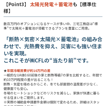
【Point3】
太陽光発電＋蓄電池
も【標準仕
様】
数百万円のオプションになるケースが多い中、三宅工務店は“標
準”で太陽光＋蓄電池が搭載できるプランを豊富にご用意。
「断熱×気密×太陽光×蓄電池」の組み合
わせで、光熱費を抑え、災害にも強い住ま
いを実現。
これこそが㈱CFLの“当たり前”です。
★
年間冷暖房費が約10万円の差
一般的なUA値0.60前後の家と断熱等級7の家を比較すると、年間で
約10万円程度の差が出ることも！
断熱・気密を極めるからこそ、冬でも部屋間の温度差が少なく、
健康面でも安心。
冬場のヒートショックなどのリスクを減らし、家族が快適に暮ら
せる住まいをご提供します。
※実際の補助金申請要件金額は個別で変わるため、詳細はスタッ