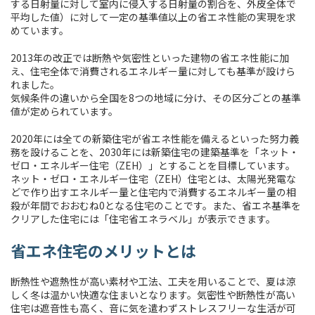
する日射量に対して室内に侵入する日射量の割合を、外皮全体で
平均した値）に対して一定の基準値以上の省エネ性能の実現を求
めています。
2013年の改正では断熱や気密性といった建物の省エネ性能に加
え、住宅全体で消費されるエネルギー量に対しても基準が設けら
れました。
気候条件の違いから全国を8つの地域に分け、その区分ごとの基準
値が定められています。
2020年には全ての新築住宅が省エネ性能を備えるといった努力義
務を設けることを、2030年には新築住宅の建築基準を「ネット・
ゼロ・エネルギー住宅（ZEH）」とすることを目標しています。
ネット・ゼロ・エネルギー住宅（ZEH）住宅とは、太陽光発電な
どで作り出すエネルギー量と住宅内で消費するエネルギー量の相
殺が年間でおおむね0となる住宅のことです。また、省エネ基準を
クリアした住宅には「住宅省エネラベル」が表示できます。
省エネ住宅のメリットとは
断熱性や遮熱性が高い素材や工法、工夫を用いることで、夏は涼
しく冬は温かい快適な住まいとなります。気密性や断熱性が高い
住宅は遮音性も高く、音に気を遣わずストレスフリーな生活が可