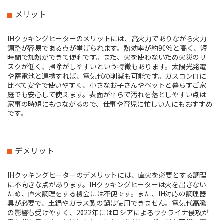
メリット
IHクッキングヒーターのメリットには、高火力でありながら火力
調整が容易である点が挙げられます。熱効率が約90％と高く、短
時間で加熱ができて便利です。また、火を使わないため火災のリ
スクが低く、掃除がしやすいという特徴もあります。太陽光発電
や蓄電池と連携すれば、電気代の削減も可能です。ガスコンロに
比べて安全で使いやすく、小さなお子さんやペットと暮らすご家
庭でも安心して使えます。表面が平らで汚れを落としやすい点は
家事の時短にもつながるので、仕事や育児に忙しい人にもおすすめ
です。
デメリット
IHクッキングヒーターのデメリットには、直火を必要とする調理
に不向きな点があります。IHクッキングヒーターは火を出さない
ため、直火調理をする機会には不便です。また、IH対応の調理器
具が必要で、土鍋やガラス製の鍋は使用できません。電気代高騰
の影響も受けやすく、2022年にはロシアによるウクライナ侵攻が