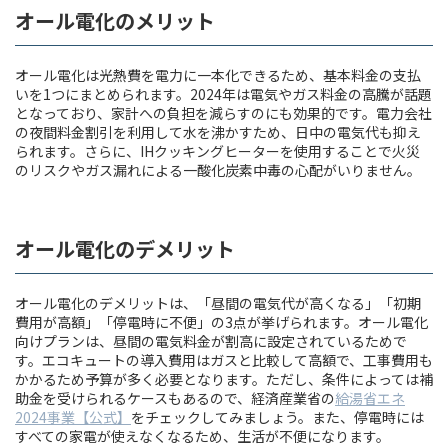
オール電化のメリット
オール電化は光熱費を電力に一本化できるため、基本料金の支払
いを1つにまとめられます。2024年は電気やガス料金の高騰が話題
となっており、家計への負担を減らすのにも効果的です。電力会社
の夜間料金割引を利用して水を沸かすため、日中の電気代も抑え
られます。さらに、IHクッキングヒーターを使用することで火災
のリスクやガス漏れによる一酸化炭素中毒の心配がいりません。
オール電化のデメリット
オール電化のデメリットは、「昼間の電気代が高くなる」「初期
費用が高額」「停電時に不便」の3点が挙げられます。オール電化
向けプランは、昼間の電気料金が割高に設定されているためで
す。エコキュートの導入費用はガスと比較して高額で、工事費用も
かかるため予算が多く必要となります。ただし、条件によっては補
助金を受けられるケースもあるので、経済産業省の
給湯省エネ
2024事業【公式】
をチェックしてみましょう。また、停電時には
すべての家電が使えなくなるため、生活が不便になります。