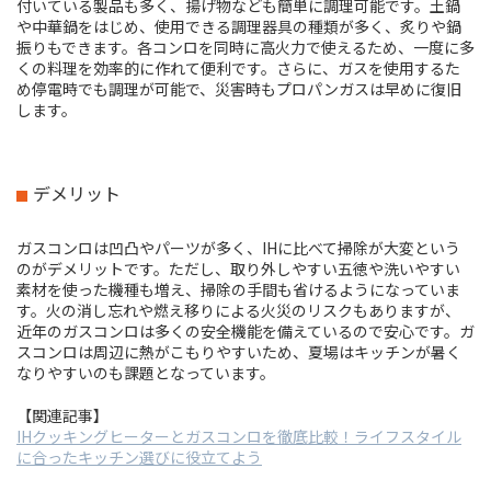
付いている製品も多く、揚げ物なども簡単に調理可能です。土鍋
や中華鍋をはじめ、使用できる調理器具の種類が多く、炙りや鍋
振りもできます。各コンロを同時に高火力で使えるため、一度に多
くの料理を効率的に作れて便利です。さらに、ガスを使用するた
め停電時でも調理が可能で、災害時もプロパンガスは早めに復旧
します。
デメリット
ガスコンロは凹凸やパーツが多く、IHに比べて掃除が大変という
のがデメリットです。ただし、取り外しやすい五徳や洗いやすい
素材を使った機種も増え、掃除の手間も省けるようになっていま
す。火の消し忘れや燃え移りによる火災のリスクもありますが、
近年のガスコンロは多くの安全機能を備えているので安心です。ガ
スコンロは周辺に熱がこもりやすいため、夏場はキッチンが暑く
なりやすいのも課題となっています。
【関連記事】
IHクッキングヒーターとガスコンロを徹底比較！ライフスタイル
に合ったキッチン選びに役立てよう