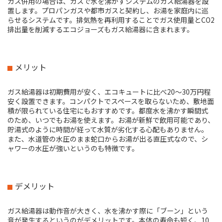
ガス併用の場合は、ガスで水を沸かすシステムのガス給湯器を設
置します。プロパンガスや都市ガスと契約し、お湯を家庭内に巡
らせるシステムです。排気熱を再利用することでガス使用量とCO2
排出量を削減するエコジョーズもガス給湯器に含まれます。
メリット
ガス給湯器は初期費用が安く、エコキュートに比べ20〜30万円程
安く設置できます。コンパクトでスペースを取らないため、敷地面
積が限られている住宅にもおすすめです。都度水を沸かす瞬間式
のため、いつでもお湯を使えます。お湯が新鮮で飲用可能であり、
貯湯式のように時間が経って水質が劣化する心配もありません。
また、水道管の水圧のまま蛇口からお湯が出る直圧式なので、シ
ャワーの水圧が強いというのも特徴です。
デメリット
ガス給湯器は動作音が大きく、水を沸かす際に「ブーン」という
音が発生するというのがデメリットです。本体の寿命も短く、10