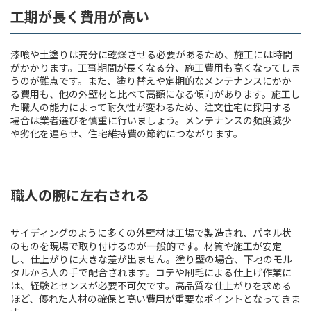
工期が長く費用が高い
漆喰や土塗りは充分に乾燥させる必要があるため、施工には時間
がかかります。工事期間が長くなる分、施工費用も高くなってしま
うのが難点です。また、塗り替えや定期的なメンテナンスにかか
る費用も、他の外壁材と比べて高額になる傾向があります。施工し
た職人の能力によって耐久性が変わるため、注文住宅に採用する
場合は業者選びを慎重に行いましょう。メンテナンスの頻度減少
や劣化を遅らせ、住宅維持費の節約につながります。
職人の腕に左右される
サイディングのように多くの外壁材は工場で製造され、パネル状
のものを現場で取り付けるのが一般的です。材質や施工が安定
し、仕上がりに大きな差が出ません。塗り壁の場合、下地のモル
タルから人の手で配合されます。コテや刷毛による仕上げ作業に
は、経験とセンスが必要不可欠です。高品質な仕上がりを求める
ほど、優れた人材の確保と高い費用が重要なポイントとなってきま