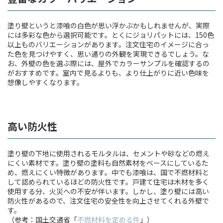
塗り壁というと漆喰の白色が思い浮かぶかもしれませんが、実際
には多彩な色から選択可能です。とくにジョリパットには、150色
以上ものバリエーションがあります。注文住宅のイメージに合っ
た色を見つけやすく、思い通りの外観を実現できるでしょう。な
お、外壁の色を選ぶ際には、屋外でカラーサンプルを確認するの
がおすすめです。室内で見るよりも、より仕上がりに近い色味を
想像しやすくなります。
高い防火性
塗り壁の下地に使用されるモルタルは、セメントや砂などの燃え
にくい素材です。塗り壁の塗料も自然素材をベースにしているた
め、燃えにくい特徴があります。中でも漆喰は、国で不燃材料と
して認められているほどの防火性です。戸建て住宅は木材を多く
使用する分、火災への不安が伴います。しかし、塗り壁には高い
防火性があるので、注文住宅の安全性を向上させてくれる外壁で
す。
（参考：国土交通省「
不燃材料を定める件
」）