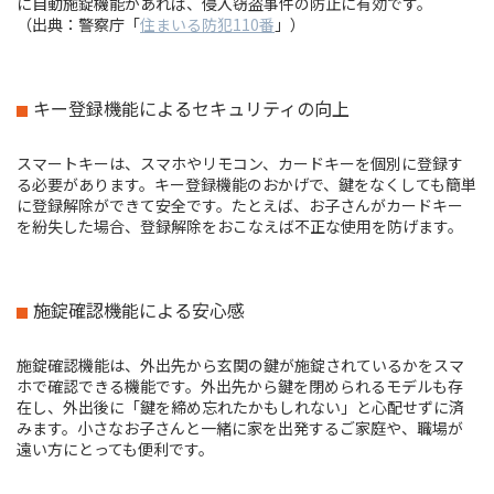
に自動施錠機能があれば、侵入窃盗事件の防止に有効です。
（出典：警察庁「
住まいる防犯110番
」）
キー登録機能によるセキュリティの向上
スマートキーは、スマホやリモコン、カードキーを個別に登録す
る必要があります。キー登録機能のおかげで、鍵をなくしても簡単
に登録解除ができて安全です。たとえば、お子さんがカードキー
を紛失した場合、登録解除をおこなえば不正な使用を防げます。
施錠確認機能による安心感
施錠確認機能は、外出先から玄関の鍵が施錠されているかをスマ
ホで確認できる機能です。外出先から鍵を閉められるモデルも存
在し、外出後に「鍵を締め忘れたかもしれない」と心配せずに済
みます。小さなお子さんと一緒に家を出発するご家庭や、職場が
遠い方にとっても便利です。