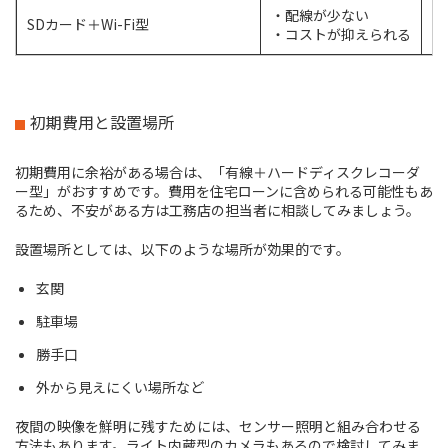
・配線が少ない
SDカード＋Wi-Fi型
・
・コストが抑えられる
初期費用と設置場所
初期費用に余裕がある場合は、「有線＋ハードディスクレコーダ
ー型」がおすすめです。費用を住宅ローンに含められる可能性もあ
るため、不安がある方は工務店の担当者に相談してみましょう。
設置場所としては、以下のような場所が効果的です。
玄関
駐車場
勝手口
外から見えにくい場所など
夜間の映像を鮮明に残すためには、センサー照明と組み合わせる
方法もあります。ライト内蔵型のカメラもあるので検討してみま