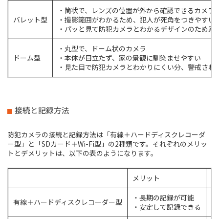
・筒状で、レンズの位置が外から確認できるカメラ
バレット型
・撮影範囲がわかるため、犯人が死角をつきやすい
・パッと見て防犯カメラとわかるデザインのため家
・丸型で、ドーム状のカメラ
ドーム型
・本体が目立たず、家の景観に馴染ませやすい
・見た目で防犯カメラとわかりにくい分、警戒され
接続と記録方法
防犯カメラの接続と記録方法は「有線＋ハードディスクレコーダ
ー型」と「SDカード＋Wi-Fi型」の2種類です。それぞれのメリッ
トとデメリットは、以下の表のようになります。
メリット
デ
・長期の記録が可能
有線＋ハードディスクレコーダー型
・
・安定して記録できる