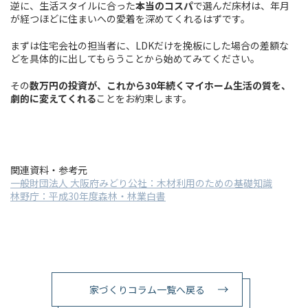
逆に、生活スタイルに合った
本当のコスパ
で選んだ床材は、年月
が経つほどに住まいへの愛着を深めてくれるはずです。
まずは住宅会社の担当者に、LDKだけを挽板にした場合の差額な
どを具体的に出してもらうことから始めてみてください。
その
数万円の投資が、これから
30
年続くマイホーム生活の質を、
劇的に変えてくれる
ことをお約束します。
関連資料・参考元
一般財団法人 大阪府みどり公社：木材利用のための基礎知識
林野庁：平成30年度森林・林業白書
家づくりコラム一覧へ戻る