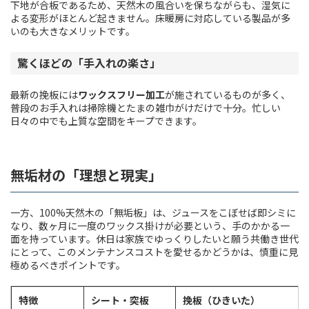
下地が合板であるため、天然木の風合いを保ちながらも、湿気に
よる変形がほとんど起きません。床暖房に対応している製品が多
いのも大きなメリットです。
驚くほどの「手入れの楽さ」
最新の挽板には
ワックスフリー加工
が施されているものが多く、
普段のお手入れは掃除機とたまの雑巾がけだけで十分。忙しい
日々の中でも上質な空間をキープできます。
無垢材の「理想と現実」
一方、100%天然木の「無垢板」は、ジュースをこぼせば即シミに
なり、数ヶ月に一度のワックス掛けが必要という、手のかかる一
面を持っています。休日は家族でゆっくりしたいと願う共働き世代
にとって、このメンテナンスコストを愛せるかどうかは、慎重に見
極めるべきポイントです。
特徴
シート・突板
挽板（ひきいた）