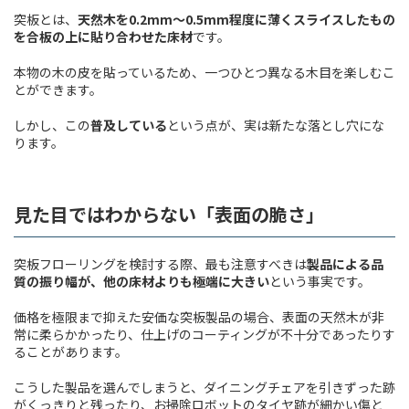
突板とは、
天然木を
0.2mm
～
0.5mm
程度に薄くスライスしたもの
を合板の上に貼り合わせた床材
です。
本物の木の皮を貼っているため、一つひとつ異なる木目を楽しむこ
とができます。
しかし、この
普及している
という点が、実は新たな落とし穴にな
ります。
見た目ではわからない「表面の脆さ」
突板フローリングを検討する際、最も注意すべきは
製品による品
質の振り幅が、他の床材よりも極端に大きい
という事実です。
価格を極限まで抑えた安価な突板製品の場合、表面の天然木が非
常に柔らかかったり、仕上げのコーティングが不十分であったりす
ることがあります。
こうした製品を選んでしまうと、ダイニングチェアを引きずった跡
がくっきりと残ったり、お掃除ロボットのタイヤ跡が細かい傷と