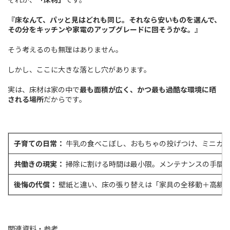
『床なんて、パッと見はどれも同じ。それなら安いものを選んで、
その分をキッチンや家電のアップグレードに回そうかな。』
そう考えるのも無理はありません。
しかし、ここに大きな落とし穴があります。
実は、床材は家の中で
最も面積が広く、かつ最も過酷な環境に晒
される場所
だからです。
子育ての日常：
牛乳の食べこぼし、おもちゃの投げつけ、ミニカ
共働きの現実：
掃除に割ける時間は最小限。メンテナンスの手間
後悔の代償：
壁紙と違い、床の張り替えは「家具の全移動＋高額
関連資料・参考