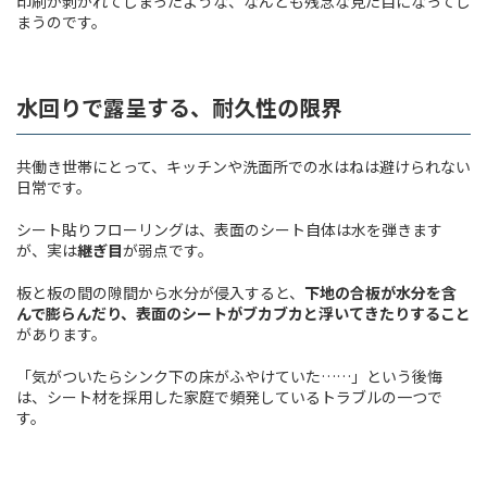
印刷が剥がれてしまったような、なんとも残念な見た目になってし
まうのです。
水回りで露呈する、耐久性の限界
共働き世帯にとって、キッチンや洗面所での水はねは避けられない
日常です。
シート貼りフローリングは、表面のシート自体は水を弾きます
が、実は
継ぎ目
が弱点です。
板と板の間の隙間から水分が侵入すると、
下地の合板が水分を含
んで膨らんだり、表面のシートがブカブカと浮いてきたりすること
があります。
「気がついたらシンク下の床がふやけていた……」という後悔
は、シート材を採用した家庭で頻発しているトラブルの一つで
す。