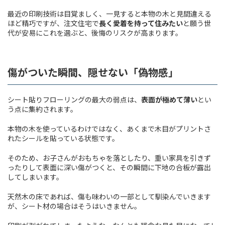
最近の印刷技術は目覚ましく、一見すると本物の木と見間違える
ほど精巧ですが、注文住宅で
長く愛着を持って住みたい
と願う世
代が安易にこれを選ぶと、後悔のリスクが高まります。
傷がついた瞬間、隠せない「偽物感」
シート貼りフローリングの最大の弱点は、
表面が極めて薄い
とい
う点に集約されます。
本物の木を使っているわけではなく、あくまで木目がプリントさ
れたシールを貼っている状態です。
そのため、お子さんがおもちゃを落としたり、重い家具を引きず
ったりして表面に深い傷がつくと、その瞬間に下地の合板が露出
してしまいます。
天然木の床であれば、傷も味わいの一部として馴染んでいきます
が、シート材の場合はそうはいきません。