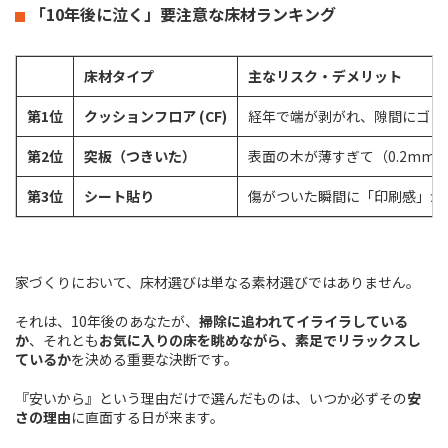
「
10
年後に泣く」要注意な床材ランキング
床材タイプ
主なリスク・デメリット
第
1
位
クッションフロア
(CF)
経年で端が剥がれ、隙間にゴミ
第
2
位
突板（つきいた）
表面の木が薄すぎて（0.2mm
第
3
位
シート貼り
傷がついた瞬間に「印刷感」が
家づくりにおいて、床材選びは単なる素材選びではありません。
それは、10年後のあなたが、
掃除に追われてイライラしている
か
、それとも
お気に入りの床を眺めながら、素足でリラックスし
ているか
を決める重要な決断です。
『安いから』という理由だけで選んだものは、いつか必ずその
安
さの理由
に直面する日が来ます。