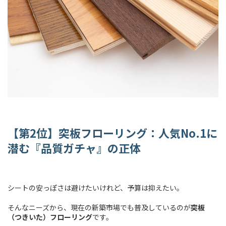
【第
2
位】突板フローリング：人気
No.1
に
潜む『品質ガチャ』の正体
シートの安っぽさは避けたいけれど、予算は抑えたい。
そんなニーズから、現在の新築市場でも普及しているのが
突板
（つきいた）フローリング
です。