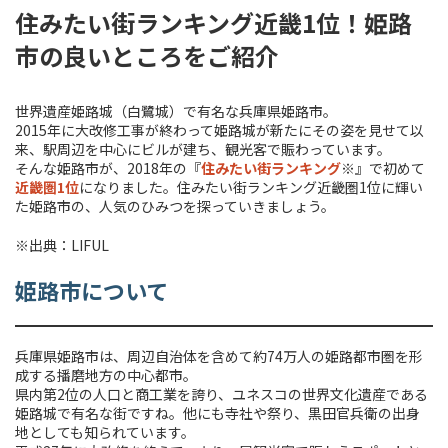
住みたい街ランキング近畿1位！姫路
市の良いところをご紹介
世界遺産姫路城（白鷺城）で有名な兵庫県姫路市。
2015年に大改修工事が終わって姫路城が新たにその姿を見せて以
来、駅周辺を中心にビルが建ち、観光客で賑わっています。
そんな姫路市が、2018年の『
住みたい街ランキング
※』で初めて
近畿圏1位
になりました。住みたい街ランキング近畿圏1位に輝い
た姫路市の、人気のひみつを探っていきましょう。
※出典：LIFUL
姫路市について
兵庫県姫路市は、周辺自治体を含めて約74万人の姫路都市圏を形
成する播磨地方の中心都市。
県内第2位の人口と商工業を誇り、ユネスコの世界文化遺産である
姫路城で有名な街ですね。他にも寺社や祭り、黒田官兵衛の出身
地としても知られています。