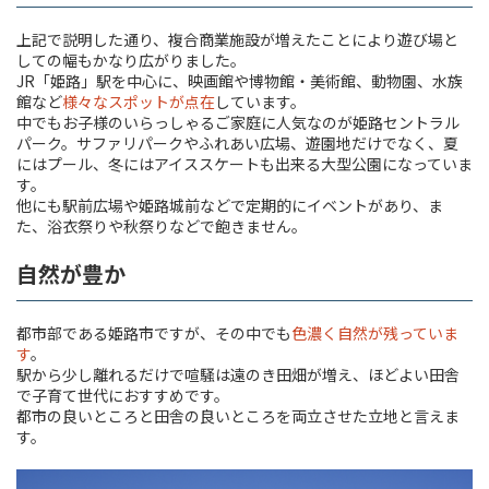
上記で説明した通り、複合商業施設が増えたことにより遊び場と
しての幅もかなり広がりました。
JR「姫路」駅を中心に、映画館や博物館・美術館、動物園、水族
館など
様々なスポットが点在
しています。
中でもお子様のいらっしゃるご家庭に人気なのが姫路セントラル
パーク。サファリパークやふれあい広場、遊園地だけでなく、夏
にはプール、冬にはアイススケートも出来る大型公園になっていま
す。
他にも駅前広場や姫路城前などで定期的にイベントがあり、ま
た、浴衣祭りや秋祭りなどで飽きません。
自然が豊か
都市部である姫路市ですが、その中でも
色濃く自然が残っていま
す
。
駅から少し離れるだけで喧騒は遠のき田畑が増え、ほどよい田舎
で子育て世代におすすめです。
都市の良いところと田舎の良いところを両立させた立地と言えま
す。