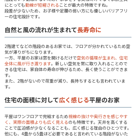
にとっても
動線が短縮される
ことが最大の特徴ですね。
段差が少ないため、お子様や足腰の弱い方にも優しいバリアフリ
ーの住宅設計です。
自然と風の流れが生まれて
長寿命に
2階建てなどの階段のあるお家では、フロアが分かれているため空
気が滞りがちになります。
一方、平屋のお家は窓を開けるだけで
空気の循環が生まれ、住宅
全体に風が行き渡ります
。新しい空気を常に取り入れることので
きる住宅は、家自体の寿命が伸びるため、長く使うことができま
す。
また、2階がないので荷重が減り、長持ちするとも言われていま
す。
住宅の面積に対して
広く感じる
平屋のお家
平屋はワンフロアで完結するため
視線の抜けや奥行きを感じやす
く、実際の面積よりも広く見える
のも特徴です。天井を高くする
ことで圧迫感が少なくなることも、広く感じる理由のひとつです。
他にも、4畳から5畳ほど必要であると言われている階段がないた