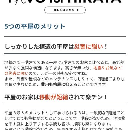
5つの平屋のメリット
しっかりした構造の平屋は
災害に強い
！
地続きで一階建てである平屋は2階建てのお家と比べると、高低差
が少なく強固な構造になります。高さが無い分、
地震や台風など
の災害に強い
ので、万が一の時も安心ですね。
また、外壁や屋根などのメンテナンスもしやすく、2階建てよりも
面積が少ないため、
費用も格段に抑える
ことができます。
平屋のお家は
移動が短縮
されて楽チン！
平屋の最大のメリットとして挙げられるのは、一般的な2階建てと
比べてとても移動が楽だということです。階段がないため、洗濯物
を干す度に上り下りする手間も省け、掃除も楽になります。
階段という動線がないため、家事をする奥様だけでなく家族全員