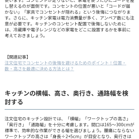
使います。コンセントが足りないと、家電を使うたびにコードを差
し替えるのが面倒です。コンセントの位置が悪いと「コードが届
かない」「家具でコンセントが隠れる」という後悔につながりま
す。さらに、キッチン家電は電力消費量が多く、アンペア数にも注
意が必要です。キッチンのコンセント配置で後悔しないために
は、冷蔵庫や電子レンジなどの家電をどこに設置するかを事前に
考えておきましょう。
【関連記事】
注文住宅でコンセントの後悔を避けるためのポイント！位置・
数・高さを最適に決める方法とは？
キッチンの横幅、高さ、奥行き、通路幅を検
討する
注文住宅のキッチン設計では、「横幅」「ワークトップの高さ」
「奥行き」「通路幅」を十分に考慮します。間口は165〜300cmが
標準で、効率的な作業ができる幅を選びましょう。腰痛にならない
ワークトップの高さは「身長÷2+5cm」が目安となり、奥行きは