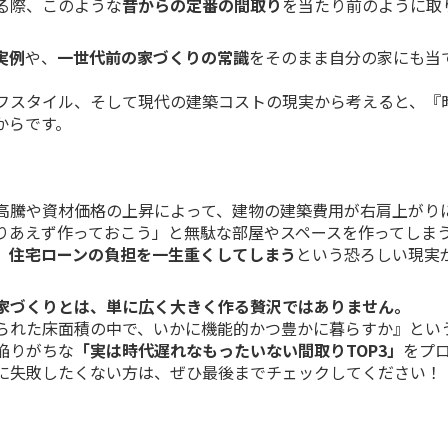
る際、このような
昔からの定番の間取り
を当たり前のように取
実例
や、
一世代前の家づくりの常識
をそのまま自分の家にも当
フスタイル、そして現代の建築コストの現実から考えると、『
からです。
高騰や資材価格の上昇によって、建物の建築費用が右肩上がり
りあえず作っておこう」と無駄な部屋やスペースを作ってしま
、住宅ローンの負担を一生重くしてしまう
という恐ろしい現実
家づくりとは、単に広く大きく作る贅沢ではありません。
られた床面積の中で、いかに機能的かつ豊かに暮らすか』とい
陥りがちな
「実は時代遅れなもったいない間取りTOP3」
をプ
に失敗したくない方は、ぜひ最後までチェックしてください！