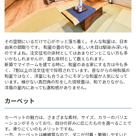
その空間にいるだけで心がホッと落ち着く。そんな和室は、日本
由来の間取りです。 和室の畳の匂い、美しい木目は馴染み深いも
のですよね。注文住宅の床材としてはあまりピンとこない方も多
いかもしれませんが、畳も床材として数えられます。
新築でマイホームを建てる時に、和室のある家にする方は今も多
く、7割以上の注文住宅で採用されています。昔ながらの純和風の
和室ではなく、洋室にも合うようにモダンな和室が人気になって
います。縁がない真四角の形をした琉球畳は、和でありながら、
洋風の室内にあっても違和感がありません。
カーペット
カーペットの魅力は、さまざまな素材、サイズ、カラーのバリエ
ーションがそろっており、自分の好みに応じたものを選べることで
す。滑りにくいのもメリットですね。
一方、カーペットは繊維質なので、ダニが付着・繁殖しやすいと