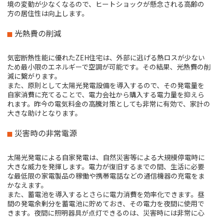
境の変動が少なくなるので、ヒートショックが懸念される高齢の
方の居住性は向上します。
光熱費の削減
気密断熱性能に優れたZEH住宅は、外部に逃げる熱ロスが少ない
ため最小限のエネルギーで空調が可能です。その結果、光熱費の削
減に繋がります。
また、原則として太陽光発電設備を導入するので、その発電量を
自家消費に充てることで、電力会社から購入する電力量を抑えら
れます。昨今の電気料金の高騰対策としても非常に有効で、家計の
大きな助けとなります。
災害時の非常電源
太陽光発電による自家発電は、自然災害等による大規模停電時に
大きな威力を発揮します。電力が復旧するまでの間、生活に必要
な最低限の家電製品の稼働や携帯電話などの通信機器の充電をま
かなえます。
また、蓄電池を導入するとさらに電力消費を効率化できます。昼
間の発電余剰分を蓄電池に貯めておき、その電力を夜間に使用で
きます。夜間に照明器具が点灯できるのは、災害時には非常に心