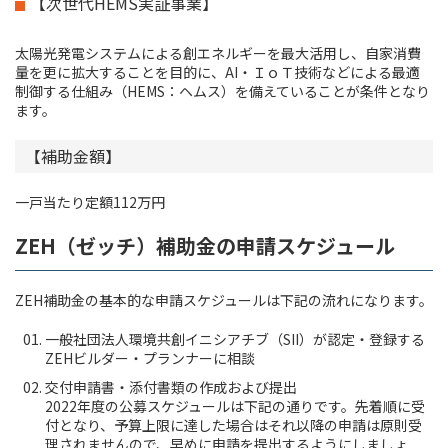
【次世代HEMS実証事業】
太陽光発電システムによる創エネルギーを最大活用し、自家消費
量を更に拡大することを目的に、AI・ＩｏＴ技術などによる最適
制御する仕組み（HEMS：ヘムス）を備えていることが条件となり
ます。
【補助金額】
一戸当たり定額112万円
ZEH（ゼッチ）補助金の申請スケジュール
ZEH補助金の基本的な申請スケジュールは下記の流れになります。
一般社団法人環境共創イニシアチブ（SII）が認定・登録する
ZEHビルダー・プランナーに相談
交付申請書・添付書類の作成および提出
2022年度の公募スケジュールは下記の通りです。先着順に受
付となり、予算上限に達した場合はそれ以降の申請は原則受
理されませんので、早めに申請を提出するようにしましょ