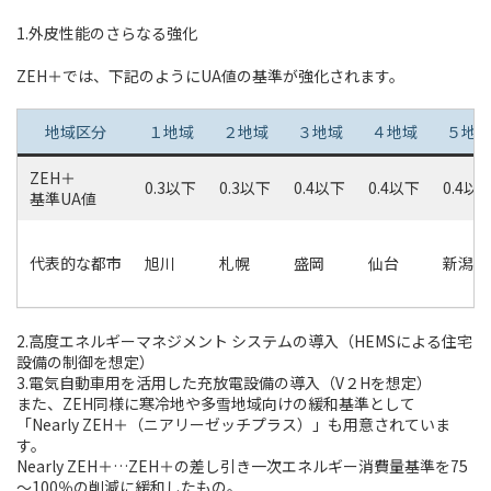
1.外皮性能のさらなる強化
ZEH＋では、下記のようにUA値の基準が強化されます。
地域区分
１地域
２地域
３地域
４地域
５地
ZEH＋
0.3以下
0.3以下
0.4以下
0.4以下
0.4以
基準UA値
代表的な都市
旭川
札幌
盛岡
仙台
新潟
2.高度エネルギーマネジメント システムの導入（HEMSによる住宅
設備の制御を想定）
3.電気自動車用を活用した充放電設備の導入（V２Hを想定）
また、ZEH同様に寒冷地や多雪地域向けの緩和基準として
「Nearly ZEH＋（ニアリーゼッチプラス）」も用意されていま
す。
Nearly ZEH＋…ZEH＋の差し引き一次エネルギー消費量基準を75
～100％の削減に緩和したもの。