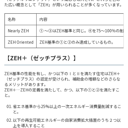
た広い概念として「ZEH」が用いられることが多くなっています。
名称
内容
Nearly ZEH
① ～③はZEH基準と同じ。④を75～100％の削
ZEH Oriented
ZEH基準の①と②のみ達成しているもの。
【ZEH＋（ゼッチプラス）】
ZEH基準の性能を有し、かつ以下のⅠとⅡを満たす住宅はZEH＋
（ゼッチプラス）の認定が受けられ、補助金の増額などのさらな
るメリットがあります。
ZEH＋…ZEHの定義を満たして、かつ、以下の①と②を満たすこ
と。
省エネ基準から25%以上の一次エネルギー消費量削減するこ
と。
以下の再生可能エネルギーの自家消費拡大措置のうち２つ以
上を導入すること