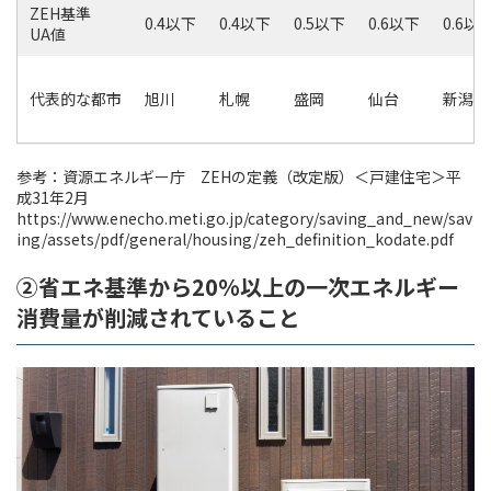
ZEH基準
0.4以下
0.4以下
0.5以下
0.6以下
0.6以
UA値
代表的な都市
旭川
札幌
盛岡
仙台
新潟
参考：資源エネルギー庁 ZEHの定義（改定版）＜戸建住宅＞平
成31年2月
https://www.enecho.meti.go.jp/category/saving_and_new/sav
ing/assets/pdf/general/housing/zeh_definition_kodate.pdf
②省エネ基準から20%以上の一次エネルギー
消費量が削減されていること