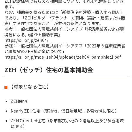
ZEH認定住宅でもらえる補助金について、それぞれ解説していき
ます。
なお、補助金を得るためには「新築住宅を建築・購入する個人」
であり、「ZEHビルダー/プランナーが関与（設計・建築または販
売）する住宅であること」が共通の条件となります。
参考：一般社団法人環境共創イニシアチブ「経済産業省および環
境省による戸建ZEH補助事業」
https://sii.or.jp/zeh04/
参照：一般社団法人環境共創イニシアチブ「2022年の経済産業省
と環境省のZEH補助金について」
https://sii.or.jp/moe_zeh04/uploads/zeh04_pamphlet1.pdf
ZEH（ゼッチ）住宅の基本補助金
【対象となる住宅】
ZEH住宅
Nearly ZEH住宅（寒冷地、低日射地域、多雪地域に限る）
ZEH Oriented住宅（都市部狭小地の２階建以上及び多雪地域
に限る）