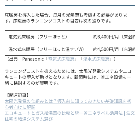
床暖房を導入した場合、毎月の光熱費も考慮する必要がありま
す。床暖房のランニングコストの目安は次の通りです。
電気式床暖房（フリーほっと）
約8,400円/月（床温約
温水式床暖房（フリーほっと温すいW）
約4,500円/月（床温約
（出典：Panasonic「
電気式床暖房
」「
温水式床暖房
」）
ランニングコストを抑えるためには、太陽光発電システムやエコ
キュートの導入が助けとなります。新築時には、省エネ設備も一
緒に検討するのが賢明です。
【関連記事】
太陽光発電の仕組みとは？導入前に知っておきたい基礎知識を初
心者向けに解説
エコキュートとガス給湯器の比較と統一省エネラベル活用法 | 注文
住宅の給湯システム選び