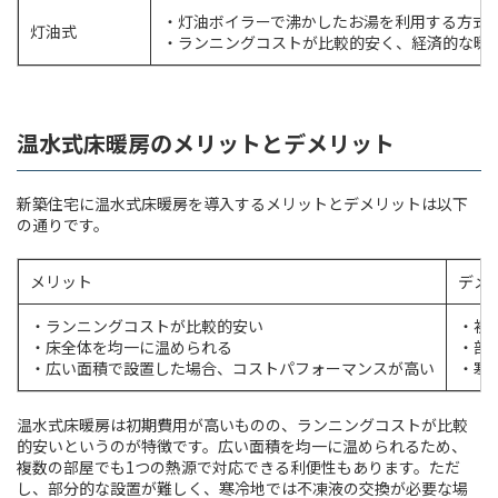
・灯油ボイラーで沸かしたお湯を利用する方式
灯油式
・ランニングコストが比較的安く、経済的な暖
温水式床暖房のメリットとデメリット
新築住宅に温水式床暖房を導入するメリットとデメリットは以下
の通りです。
メリット
デメ
・ランニングコストが比較的安い
・初
・床全体を均一に温められる
・部
・広い面積で設置した場合、コストパフォーマンスが高い
・寒
温水式床暖房は初期費用が高いものの、ランニングコストが比較
的安いというのが特徴です。広い面積を均一に温められるため、
複数の部屋でも1つの熱源で対応できる利便性もあります。ただ
し、部分的な設置が難しく、寒冷地では不凍液の交換が必要な場