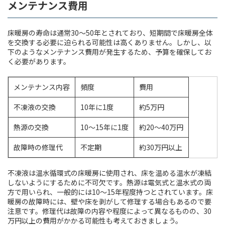
メンテナンス費用
床暖房の寿命は通常30〜50年とされており、短期間で床暖房全体
を交換する必要に迫られる可能性は高くありません。しかし、以
下のようなメンテナンス費用が発生するため、予算を確保してお
く必要があります。
メンテナンス内容
頻度
費用
不凍液の交換
10年に1度
約5万円
熱源の交換
10～15年に1度
約20～40万円
故障時の修理代
不定期
約30万円以上
不凍液は温水循環式の床暖房に使用され、床を温める温水が凍結
しないようにするために不可欠です。熱源は電気式と温水式の両
方で用いられ、一般的には10〜15年程度持つとされています。床
暖房の故障時には、壁や床を剥がして修理する場合もあるので要
注意です。修理代は故障の内容や程度によって異なるものの、30
万円以上の費用がかかる可能性も考えておきましょう。