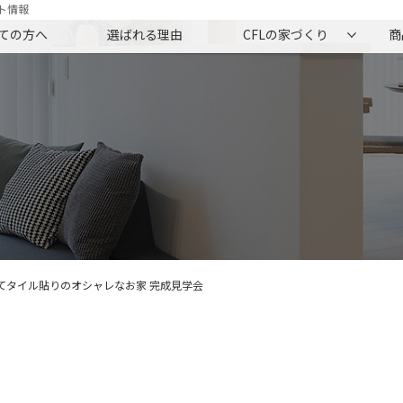
ト情報
ての方へ
選ばれる理由
CFLの家づくり
商
てタイル貼りのオシャレなお家 完成見学会