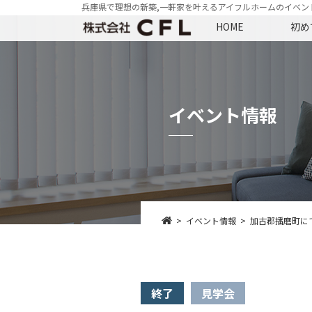
兵庫県で理想の新築,一軒家を叶えるアイフルホームのイベン
HOME
初め
イベント情報
イベント情報
加古郡播磨町に
終了
見学会