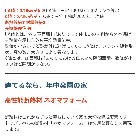
UA値：0.26w/㎡k
※UA値：三宅工務店G-2.0プランで算出
C値：0.45c㎡/㎡
※C値：三宅工務店2022年平均値
断熱等級7 耐震等級3
長期優良住宅
UA値とは、外皮表面積1㎡あたりにて住まいの内側から外へ逃げ
る熱量を示した外皮平均熱貫流率。
数値が小さいほど熱が外に逃げにくい。UA値は、プラン・建物形
状、窓の数、大きさにより異なります。
C値とは、床面積1㎡あたりにおける住まいの隙間面積。数値が小
さいほど隙間が少ない。
建てるなら、年中楽園の家
高性能断熱材 ネオマフォーム
断熱材はこれからずっと暮らしていく家の大切な構成要素です。
トップレベルの断熱材「ネオマフォーム」は快適な暮らしを実現
します。