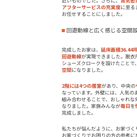
近いものでした。さらに、
高気密
アフターサービスの充実度
に至る
お任せすることにしました。
回遊動線と広く感じる空間
完成したお家は、
延床面積36.44
回遊動線
が実現できました。脱衣
シューズクロークを設けたことで
空間
になりました。
2階には4つの居室
があり、中央の
なっています。外壁には、人気の
組み合わせることで、おしゃれな
なりました。家族みんなが
毎日
を
完成しました。
私たちが悩んだように、お家づく
お家づくりでお困りの方の参考に