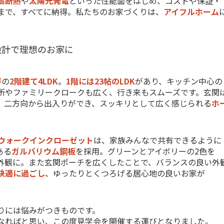
高断熱
や
太陽光発電
といった性能面をはじめ、コストや保証・
まで、すべてに納得。私たちのお家づくりは、
アイフルホーム
設計で理想のお家に
坪
の
2階建て4LDK
。
1階には23帖のLDK
があり、キッチン中心の
所やファミリークロークも広く、行き来もスムーズです。玄関
、二方向から出入りができ、スッキリとして広く感じられる
ホ
ウォークインクローゼット
は、家族みんなで共有できるように
ある
ガルバリウム鋼板
を採用。グリーンとアイボリーの2色を
外観に。また玄関ポーチを広くしたことで、バランスの良い外
快適に過ごし、
ゆったりとくつろげる居心地の良いお家が
りには悩みがつきものです。
なればと思い、この度見学会を開催する運びとなりました。