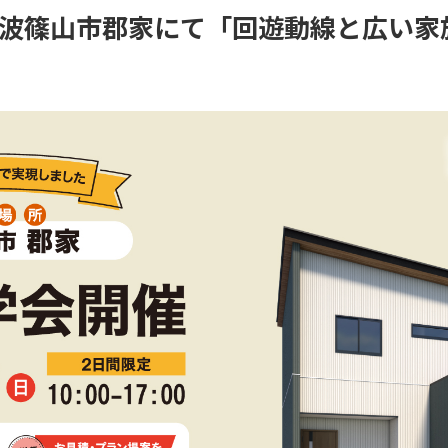
9(日)丹波篠山市郡家にて「回遊動線と広い