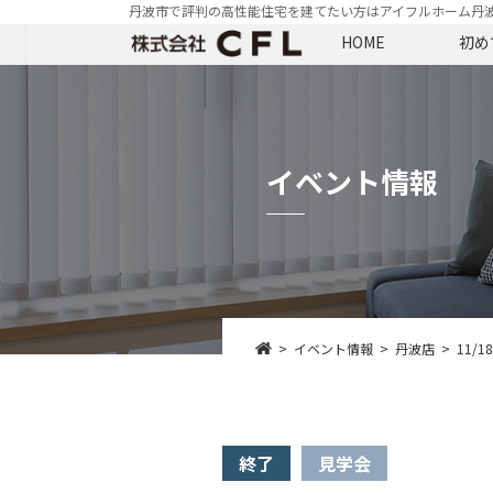
丹波市で評判の高性能住宅を建てたい方はアイフルホーム丹
HOME
初め
イベント情報
イベント情報
丹波店
11/
終了
見学会