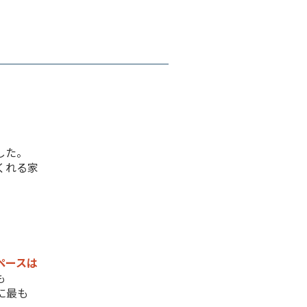
した。
くれる家
ペースは
も
に最も