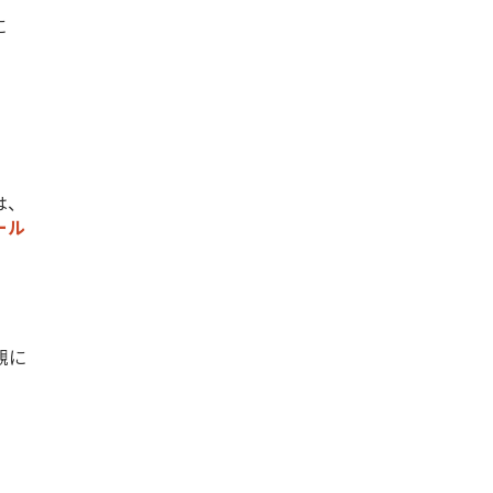
に
は、
ール
観に