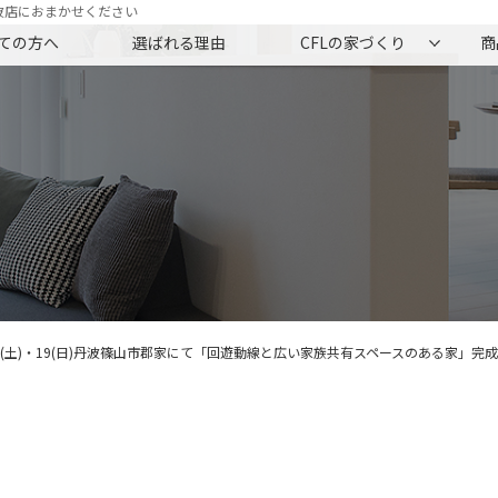
波店におまかせください
ての方へ
選ばれる理由
CFLの家づくり
商
18(土)・19(日)丹波篠山市郡家にて「回遊動線と広い家族共有スペースのある家」完