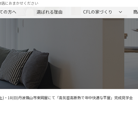
波店におまかせください
ての方へ
選ばれる理由
CFLの家づくり
商
7(土)・18(日)丹波篠山市東岡屋にて「高気密高断熱で年中快適な平屋」完成見学会