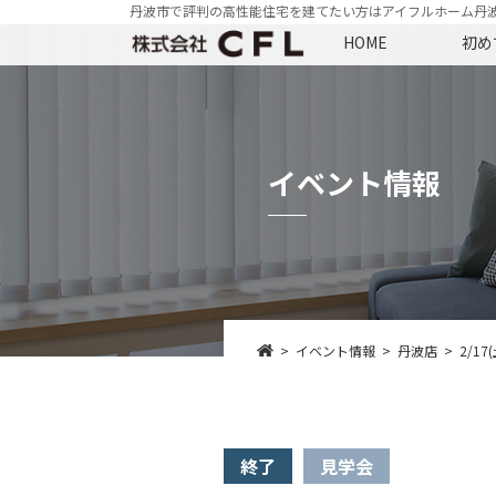
丹波市で評判の高性能住宅を建てたい方はアイフルホーム丹
HOME
初め
イベント情報
イベント情報
丹波店
2/1
終了
見学会