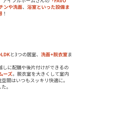
、アイフルホームさんの
「FAVO
チンや洗面
、
浴室といった設備ま
得
！
のLDK
と3つの居室、
洗面+脱衣室
ま
越しに配膳や後片付けができるの
ムーズ
。脱衣室を大きくして室内
住空間はいつもスッキリ快適に。
した。