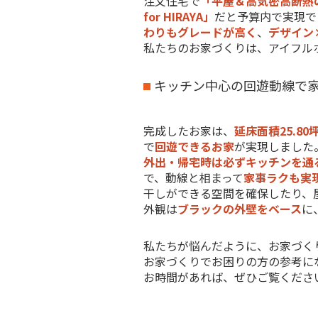
注文住宅で
「平屋＆高気密高断熱
for HIRAYA」
だと予算内で実現で
わりもグレードが高く
、
デザイン
私たちのお家づくりは、アイフル
キッチン中心の回遊動線で
完成したお家は、
延床面積25.80
で
回遊できるお家
が実現しました
外出・帰宅時は必ずキッチンを通
で、動線と相まって
家事ラクも実
干しができる空間を確保したり、
外観は
ブラックの外壁をベース
に
私たちが悩んだように、お家づく
お家づくりでお困りの方の参考に
お時間があれば、ぜひご覧くださ