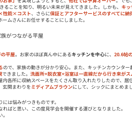
のお家」
を実現しようとすると、
他社では予算オーバー
。でも
きることを知り、明るい未来が見えてきました。しかも、
キッ
×性能×コスト
、さらに
保証とアフターサービスのすべてに納
ホームさんにお任せすることにしました。
家族がつながる平屋
坪の平屋
。お家のほぼ真ん中にある
キッチンを中心
に、
20.6帖
。
る
ので、家族の動きが分かり安心。また、キッチンカウンター
現
できました。
洗面所+脱衣室+浴室は一直線だから行き来がス
屋内各所に収納スペースをたくさん取り入れたりしたので、居
、玄関まわりを
ミディアムブラウン
にして、シックにまとめま
りには悩みがつきものです。
なればと思い、この度見学会を開催する運びとなりました。
い。