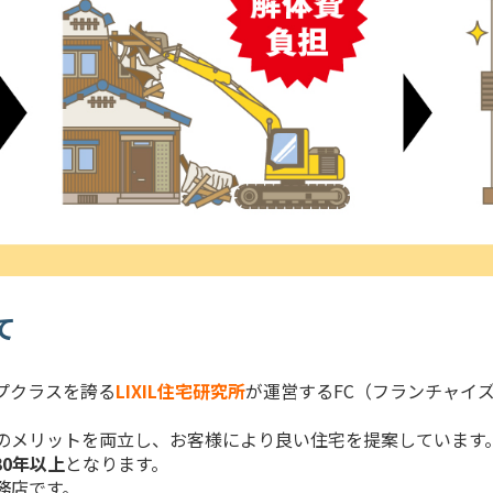
て
プクラスを誇る
LIXIL住宅研究所
が運営するFC（フランチャイ
のメリットを両立し、お客様により良い住宅を提案しています
30年以上
となります。
務店です。