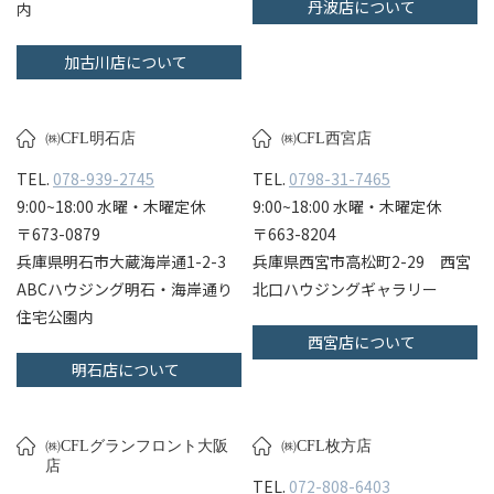
丹波店について
内
加古川店について
㈱CFL明石店
㈱CFL西宮店
TEL.
078-939-2745
TEL.
0798-31-7465
9:00~18:00 水曜・木曜定休
9:00~18:00 水曜・木曜定休
〒673-0879
〒663-8204
兵庫県明石市大蔵海岸通1-2-3
兵庫県西宮市高松町2-29 西宮
ABCハウジング明石・海岸通り
北口ハウジングギャラリー
住宅公園内
西宮店について
明石店について
㈱CFLグランフロント大阪
㈱CFL枚方店
店
TEL.
072-808-6403