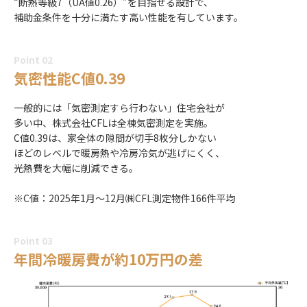
“断熱等級7（UA値0.26）”を目指せる設計で、
補助金条件を十分に満たす高い性能を有しています。
Point 02
気密性能C値0.39
一般的には「気密測定すら行わない」住宅会社が
多い中、株式会社CFLは全棟気密測定を実施。
C値0.39は、家全体の隙間が切手8枚分しかない
ほどのレベルで暖房熱や冷房冷気が逃げにくく、
光熱費を大幅に削減できる。
※C値：2025年1月～12月㈱CFL測定物件166件平均
Point 03
年間冷暖房費が約10万円の差