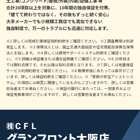
土工事/コンクリート/屋根/外装/内装/設備工事 等
合計20項目以上を対象に、10年間の独自保証を付帯。
「建てて終わりではなく、その後もずっと続く安心」
大手メーカーでも小規模工務店でも真似できない
独自制度で、万一のトラブルにも迅速に対応します。
※1 詳しくは完成引渡保証契約約款をご確認ください。 ※2 調査費用は別途
発生します。 ※3 保険法人とは、国土交通大臣指定の住宅瑕疵担保責任保険
法人を指します。 ※4 詳しくは建物サポートシステム約款をご確認くださ
い。 ※5 詳細は保証書または適合証明書でご確認ください。※6 20年目ま
では無料点検です。それ以降は有料点検となります。 ※7 詳しくは地震保証
サービス利用約款をご確認ください。 ※8 無償修理にあたっては条件がござ
います。詳しくは保証約款をご確認ください。※「家族の安住アシストシス
テム」の項目には相互に関連しているものもございますので、詳しくは営業
担当者までお尋ねください。 ※保証の履行にあたっては、一部条件および
保証免責事項がございますので、詳しくは営業担当者までお尋ねください。