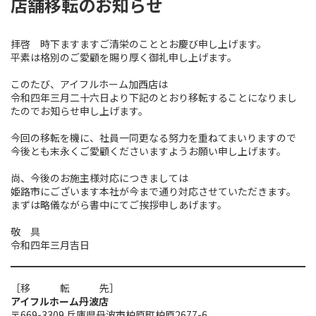
店舗移転のお知らせ
拝啓 時下ますますご清栄のこととお慶び申し上げます。
平素は格別のご愛顧を賜り厚く御礼申し上げます。
このたび、アイフルホーム加西店は
令和四年三月二十六日より下記のとおり移転することになりまし
たのでお知らせ申し上げます。
今回の移転を機に、社員一同更なる努力を重ねてまいりますので
今後とも末永くご愛顧くださいますようお願い申し上げます。
尚、今後のお施主様対応につきましては
姫路市にございます本社が今まで通り対応させていただきます。
まずは略儀ながら書中にてご挨拶申しあげます。
敬 具
令和四年三月吉日
［移 転 先］
アイフルホーム丹波店
〒669-3309 兵庫県丹波市柏原町柏原2677-6