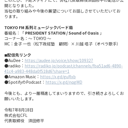
このたび、下記メディアにて、弊社代表取締役須田修平の配信が公
開となりました。
当社の取り組みや今後の展望についてお話しさせていただいてお
ります。
TOKYO FM 系列ミュージックバード局
番組名：「
PRESIDENT STATION / Sound of Oasis
」
コーナー名：～ TOKYO ～
MC：金子 一也（松下政経塾 顧問）× 川越 塔子（オペラ歌手）
◾︎配信先リンク
●AuDee：
https://audee.jp/voice/show/109327
●radiko：
https://radiko.jp/podcast/channels/fba51ad6-4890-
41c4-a983-448da0f518d6?share=1
●Amazon Music：
https://x.gd/guRxb
●SpotifyのPodcast：
https://x.gd/nqgMD
今後とも、より一層精進してまいりますので、引き続きよろしくお
願いいたします。
令和7年8月18日
株式会社CFL
代表取締役 須田修平