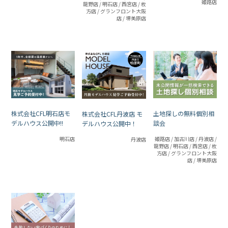
グレードアップ
姫路店
龍野店 / 明石店 / 西宮店 / 枚
方店 / グランフロント大阪
店 / 堺美原店
株式会社CFL明石店モ
土地探しの無料個別相
株式会社CFL丹波店 モ
デルハウス公開中!!
談会
デルハウス公開中！
明石店
姫路店 / 加古川店 / 丹波店 /
丹波店
龍野店 / 明石店 / 西宮店 / 枚
方店 / グランフロント大阪
店 / 堺美原店