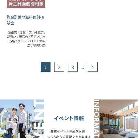
資金計画の無料個別相
談会
姫路店 / 加古川店 / 丹波店 /
龍野店 / 明石店 / 西宮店 / 枚
方店 / グランフロント大阪
店 / 堺美原店
...
1
2
3
4