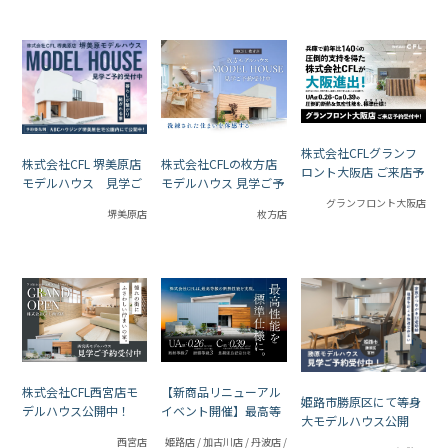
株式会社CFLグランフ
株式会社CFL 堺美原店
株式会社CFLの枚方店
ロント大阪店 ご来店予
モデルハウス 見学ご
モデルハウス 見学ご予
約受付中！
予約受付中！
約受付中！
グランフロント大阪店
堺美原店
枚方店
【新商品リニューアル
株式会社CFL西宮店モ
姫路市勝原区にて等身
イベント開催】最高等
デルハウス公開中！
大モデルハウス公開
級の標準仕様がさらに
中！
姫路店 / 加古川店 / 丹波店 /
西宮店