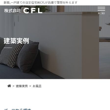
新築,一戸建ての注文住宅㈱CFLが兵庫で理想を叶えます
MENU
建築実例
建築実例
お風呂