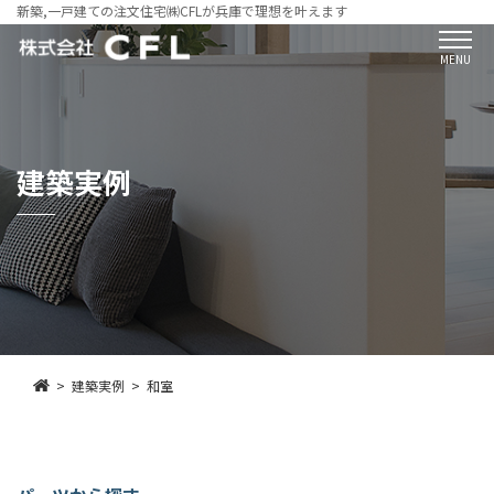
新築,一戸建ての注文住宅㈱CFLが兵庫で理想を叶えます
MENU
建築実例
建築実例
和室